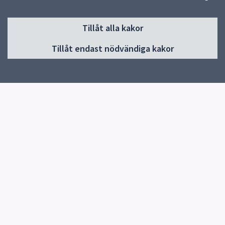
Sidfot
Tillåt alla kakor
Huvudmeny
Tillåt endast nödvändiga kakor
Start
Om skolan
Elevhälsa
Kontakt
Snabblänkar
Om skolan
Uppsala kommun
Skolverket
Kontakt
Björkvallsskolan