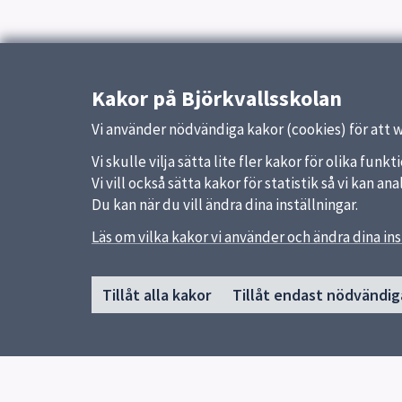
Publicerad:
6 oktober 2016
Kakor på Björkvallsskolan
Vi använder nödvändiga kakor (cookies) för att 
Vi skulle vilja sätta lite fler kakor för olika fu
Vi vill också sätta kakor för statistik så vi kan 
Du kan när du vill ändra dina inställningar.
Läs om vilka kakor vi använder och ändra dina ins
Sidfot
Huvudmeny
Snabb
Tillåt alla kakor
Tillåt endast nödvändig
Start
Om sko
Om skolan
Uppsal
Elevhälsa
Skolver
Kontakt