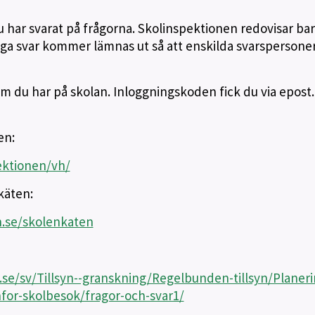
har svarat på frågorna. Skolinspektionen redovisar ba
nga svar kommer lämnas ut så att enskilda svarspersone
om du har på skolan. Inloggningskoden fick du via epost.
en:
ektionen/vh/
käten:
.se/skolenkaten
se/sv/Tillsyn--granskning/Regelbunden-tillsyn/Planeri
or-skolbesok/fragor-och-svar1/