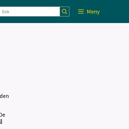
Meny
 den
 De
å