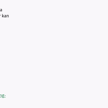
ra
r kan
ng-