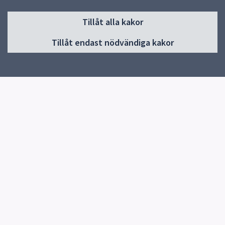
Sidfot
Tillåt alla kakor
Huvudmeny
Tillåt endast nödvändiga kakor
Start
Om skolan
Elevhälsa
Kontakt
Snabblänkar
Om skolan
Uppsala kommun
Skolverket
Kontakt
Björkvallsskolan