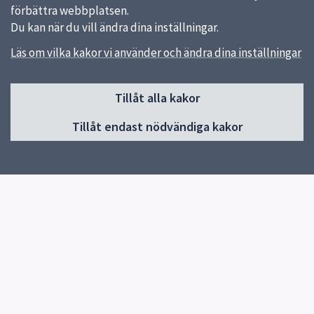
förbättra webbplatsen.
Du kan när du vill ändra dina inställningar.
Läs om vilka kakor vi använder och ändra dina inställningar
Sidfot
Tillåt alla kakor
Huvudmeny
Tillåt endast nödvändiga kakor
Start
Om skolan
Elevhälsa
Kontakt
Snabblänkar
Om skolan
Uppsala kommun
Skolverket